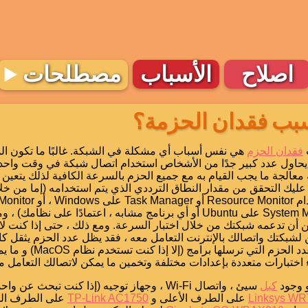
اصلاح
الأسباب
مصطلحات
سبب فقدان الحزمة؟
ب
فقدان الحزم
هي نفس أسباب أي مشكلة في الشبكة. غالبًا ما تكون ال
يحاول عدد كبير جدًا من الأشخاص استخدام اتصال شبكة في وقت واحد 
معالجة ما يجب القيام به مع جميع الحزم بالسرعة الكافية لذلك يتعين
ليك التحقق من مقدار النطاق الترددي الذي يتم استخدامه (إما من خلا
MacOS ، أو System Monitor على Ubuntu أو أي برنامج مشابه ، اعتمادًا على نظ
 أن تدعمه شبكتك من خلال اختبار السرعة. ومع ذلك ، حتى إذا كنت لا 
كن لشبكتك واتصالك بالإنترنت التعامل معه ، فقد يظل عدد الحزم يثقل 
من الصعب قياس عدد الحزم التي 
اختبارات متعددة بإعدادات مختلفة وتخمين ما يمكن لاتصالك التعامل م
 وجود
كبل
سيئ ، واتصال Wi-Fi ، وجهاز توجيه (إذا كنت تبحث عن 
Linksys W
على الطرف الأعلى و
TP-Link AC1750
على الطرف السف