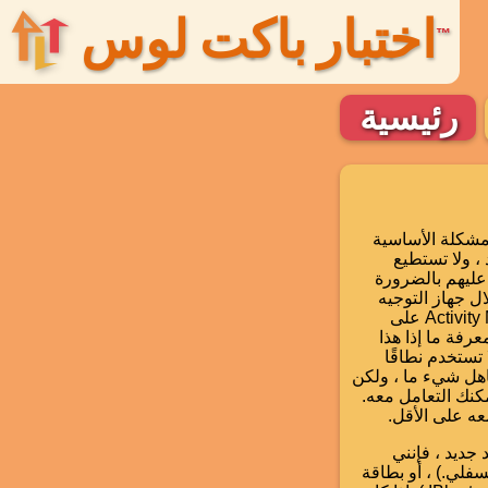
اختبار باكت لوس
™
رئيسية
مشكلة الأساسية
، ولا تستطيع
 عليهم بالضرورة
ل جهاز التوجيه
الخاص بك أو باستخدام Resource Monitor أو Task Manager على Windows ، أو Activity Monitor على
امك) ، ومعرفة ما إذا هذا
تستخدم نطاقًا
كاهل شيء ما ، ولكن
ترسلها برامج (إلا إذا كنت تستخدم نظام MacOS) و ما يمكنك التعامل معه.
عه على الأقل.
واحد جديد ، فإنني
لي.) ، أو بطاقة