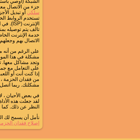
الشبكة (أوصي باست
جزء من الاتصال معيب
سلكي
أو تبديل الأجز
تستخدم الروابط ال
الإنترن
تالف يتم توصيله بمن
خدمة الإنترنت الخاص
الاتصال بهم وجعلهم 
على الرغم من أنه م
مشكلة في هذا الموقع
وتجد مشاكل معها. تز
على التعامل مع جمي
إذا كنت أنت أو اللعب
من فقدان الحزمة ، 
مشكلتك. ربما اتصل ب
في بعض الأحيان ، لا ت
لقد جعلت هذه الأداة
النظر عن ذلك. كما 
نأمل أن يسمح لك الع
إصلاح فقدان الحزمة