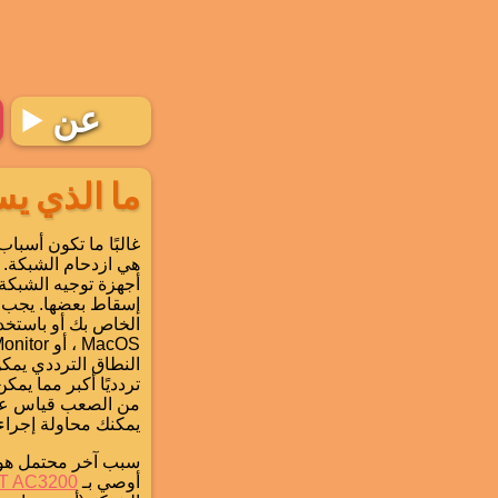
عن
ما الذي ي
غالبًا ما تكون أسبا
هي ازدحام الشبكة. 
أجهزة توجيه الشبكة 
إسقاط بعضها. يجب ع
النطاق الترددي يمكن
تردديًا أكبر مما يم
يمكنك محاولة إجراء 
سبب آخر محتمل هو
أوصي بـ
RT AC3200