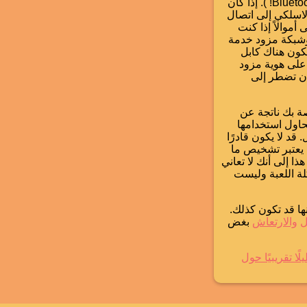
). إذا كان
 لاسلكي إلى اتصال
أموالاً إذا كنت
وشبكة مزود خدمة
د يكون هناك كابل
 على هوية مزود
أن تضطر إلى
صة بك ناتجة عن
حاول استخدامها
قد لا يكون قادرًا
 يعتبر تشخيص ما
ذا إلى أنك لا تعاني
ة اللعبة وليست
أنها قد تكون كذلك.
ل
والارتعاش
بغض
يلًا تقريبيًا حول