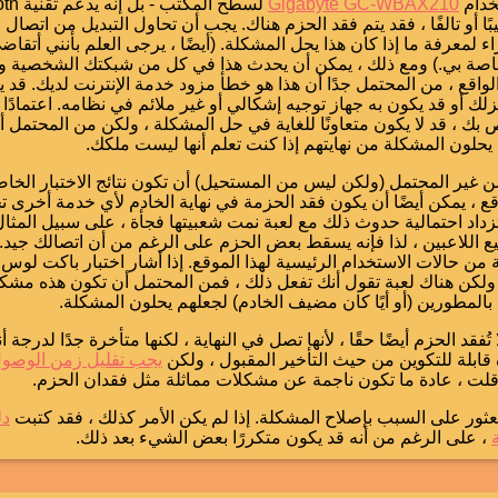
خدام
Gigabyte GC-WBAX210
لسطح المكتب - بل إنه يدعم تقنية Bluetooth!
ًا أو تالفًا ، فقد يتم فقد الحزم هناك. يجب أن تحاول التبديل من اتصال
اء لمعرفة ما إذا كان هذا يحل المشكلة. (أيضًا ، يرجى العلم بأنني أتقاضى 
خاصة بي.) ومع ذلك ، يمكن أن يحدث هذا في كل من شبكتك الشخصية 
ت (ISP). في الواقع ، من المحتمل جدًا أن هذا هو خطأ مزود خدمة الإنترنت لديك. ق
زلك أو قد يكون به جهاز توجيه إشكالي أو غير ملائم في نظامه. اعتمادًا
 بك ، قد لا يكون متعاونًا للغاية في حل المشكلة ، ولكن من المحتمل 
يحلون المشكلة من نهايتهم إذا كنت تعلم أنها ليست ملكك.
ن غير المحتمل (ولكن ليس من المستحيل) أن تكون نتائج الاختبار الخا
 ، يمكن أيضًا أن يكون فقد الحزمة في نهاية الخادم لأي خدمة أخرى ت
داد احتمالية حدوث ذلك مع لعبة نمت شعبيتها فجأة ، على سبيل المثال. 
ع اللاعبين ، لذا فإنه يسقط بعض الحزم على الرغم من أن اتصالك جيد.
ة من حالات الاستخدام الرئيسية لهذا الموقع. إذا أشار اختبار باكت لوس ه
ولكن هناك لعبة تقول أنك تفعل ذلك ، فمن المحتمل أن تكون هذه مشكل
المطورين (أو أيًا كان مضيف الخادم) لجعلهم يحلون المشكلة.
ُفقد الحزم أيضًا حقًا ، لأنها تصل في النهاية ، لكنها متأخرة جدًا لدرجة 
 قابلة للتكوين من حيث التأخير المقبول ، ولكن
يجب تقليل زمن الوصو
قلت ، عادة ما تكون ناجمة عن مشكلات مماثلة مثل فقدان الحزم.
ثور على السبب بإصلاح المشكلة. إذا لم يكن الأمر كذلك ، فقد كتبت
دل
، على الرغم من أنه قد يكون متكررًا بعض الشيء بعد ذلك.