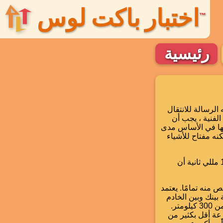
اختبار باكت لوس
™
رئيسية
لذي تستغرقه الرسالة للانتقال
الفنية ، يجب أن
إنها في الأساس مدى
نه مفتاح للأشياء
يقاس الكمون عادةً بالمللي ثانية ، جزء من الألف من الثانية. يعني اختبار ping الذي يبلغ 100 مللي ثانية أن
 منه تمامًا. يعتمد
بينك وبين الخادم
الذي تتصل به. كمرجع ، تبلغ قيمة ميلي ثانية واحدة من الضوء 186 ميلًا تقريبًا أو قريبة جدًا من 300 كيلومتر.
الات تحدث بسرعة أقل بكثير من