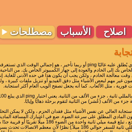
اصلاح
الأسباب
مصطلحات
جابة
وقت الاستجابة ، الذي يُطلق عليه غالبًا ping أو ربما تأخير ، هو إجمالي الوقت ا
لخاص بك إلى الخادم والعودة إلى جهاز الكمبيوتر الخاص بك. من الناحية 
 وقت معالجة الخادم ، ولكن يجب أن يكون هذا في حده الأدنى للغاية. 
كمون غير مهم لبعض الأشياء مثل دفق الفيديو أو تنزيل ملفات كبيرة ، ولك
 فورية ، مثل الألعاب. كما أنه يجعل تصفح الويب العام أكثر استجابة.
زء من الألف (عُشر) من الثانية لتقوم برحلة ذهابًا وإيابًا.
تجابة العالي عن نفس الأشياء مثل فقدان الحزم ، ولكن لا يمكن التخلص
مون المادي المطلق على سرعة الضوء. ضع في اعتبارك المسافة المادية 
(يستغرق الضوء 1 مللي ثانية للسفر حوالي 186 ميلاً.) نظرًا لأن معظم الاتص